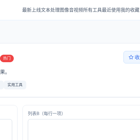
最新上线
文本处理
图像音视频
所有工具
最近使用
我的收藏
收
热门
果。
实用工具
列表B（每行一项）