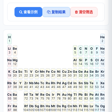
查看示例
复制结果
清空筛选
H
He
1
2
Li
Be
B
C
N
O
F
Ne
3
4
5
6
7
8
9
10
Na
Mg
Al
Si
P
S
Cl
Ar
11
12
13
14
15
16
17
18
K
Ca
Sc
Ti
V
Cr
Mn
Fe
Co
Ni
Cu
Zn
Ga
Ge
As
Se
Br
Kr
19
20
21
22
23
24
25
26
27
28
29
30
31
32
33
34
35
36
Rb
Sr
Y
Zr
Nb
Mo
Tc
Ru
Rh
Pd
Ag
Cd
In
Sn
Sb
Te
I
Xe
37
38
39
40
41
42
43
44
45
46
47
48
49
50
51
52
53
54
Cs
Ba
Hf
Ta
W
Re
Os
Ir
Pt
Au
Hg
Tl
Pb
Bi
Po
At
Rn
55
56
72
73
74
75
76
77
78
79
80
81
82
83
84
85
86
Fr
Ra
Rf
Db
Sg
Bh
Hs
Mt
Ds
Rg
Cn
Nh
Fl
Mc
Lv
Ts
Og
87
88
104
105
106
107
108
109
110
111
112
113
114
115
116
117
118