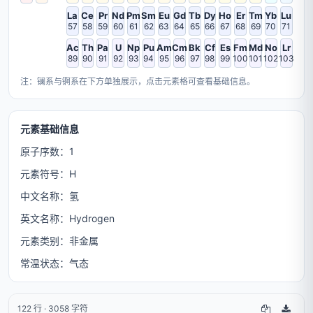
La
Ce
Pr
Nd
Pm
Sm
Eu
Gd
Tb
Dy
Ho
Er
Tm
Yb
Lu
57
58
59
60
61
62
63
64
65
66
67
68
69
70
71
Ac
Th
Pa
U
Np
Pu
Am
Cm
Bk
Cf
Es
Fm
Md
No
Lr
89
90
91
92
93
94
95
96
97
98
99
100
101
102
103
注：镧系与锕系在下方单独展示，点击元素格可查看基础信息。
元素基础信息
原子序数：1
元素符号：H
中文名称：氢
英文名称：Hydrogen
元素类别：非金属
常温状态：气态
122 行 · 3058 字符